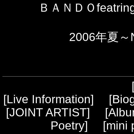
ＢＡＮＤＯfeatring
2006年夏～
[
Live Information
] [
Bio
[
JOINT ARTIST
] [
Alb
Poetry
] [
mini