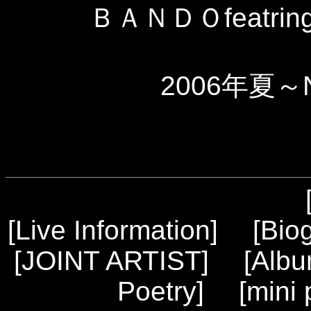
ＢＡＮＤＯfeatring
2006年夏～
[
Live Information
] [
Bio
[
JOINT ARTIST
] [
Alb
Poetry
] [
mini