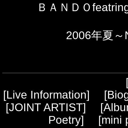
ＢＡＮＤＯfeatring
2006年夏～
[
Live Information
] [
Bio
[
JOINT ARTIST
] [
Alb
Poetry
] [
mini