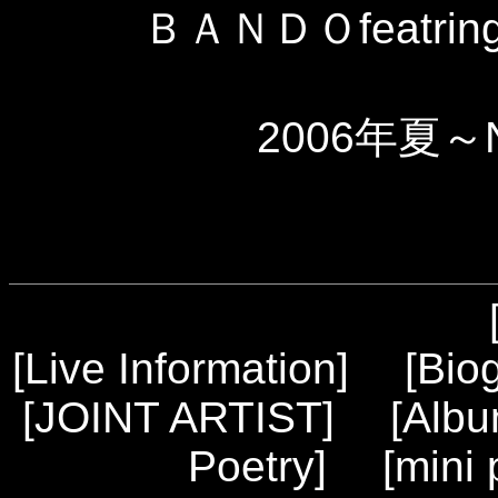
ＢＡＮＤＯfeatring
2006年夏～
[
Live Information
] [
Bio
[
JOINT ARTIST
] [
Alb
Poetry
] [
mini