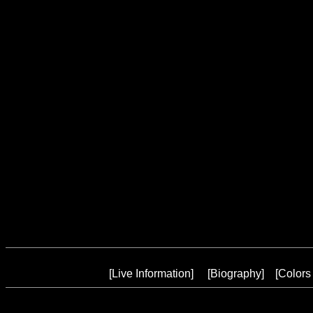
[
Live Information
] [
Biography
] [
Colors