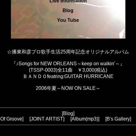
Live Information
Blog
You Tube
☆播東和彦プロ歌手生活25周年記念オリジナルアルバム
『♪Songs for NEW ORLEANS～keep on walkin'～』
(TSSP-0003)全11曲 ￥3,000(税込)
ＢＡＮＤＯfeatring:GUITAR HURRICANE
2006年夏～NOW ON SALE～
[
Blog
]
 Of Groove
] [
JOINT ARTIST
] [
Album(mp3
)] [
B's Gallery
] 