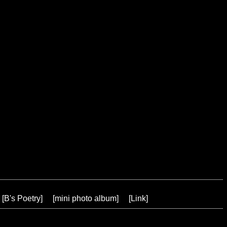
[
B's Poetry
] [
mini photo album
] [
Link
]