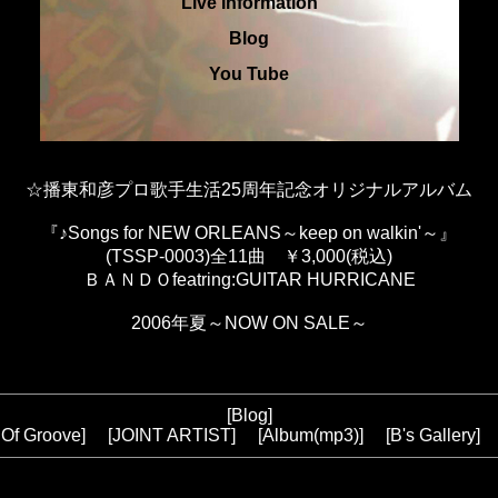
Live Information
Blog
You Tube
☆播東和彦プロ歌手生活25周年記念オリジナルアルバム
『♪Songs for NEW ORLEANS～keep on walkin'～』
(TSSP-0003)全11曲 ￥3,000(税込)
ＢＡＮＤＯfeatring:GUITAR HURRICANE
2006年夏～NOW ON SALE～
[
Blog
]
 Of Groove
] [
JOINT ARTIST
] [
Album(mp3
)] [
B's Gallery
] 