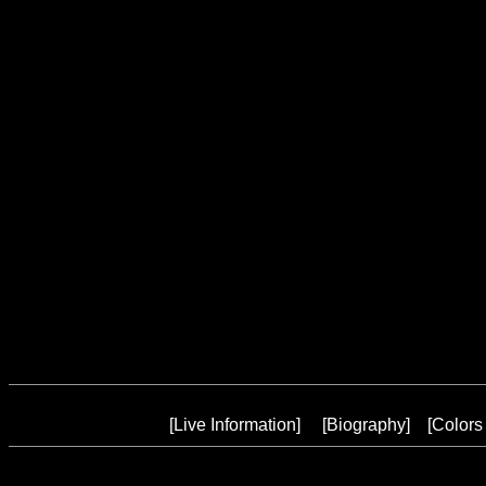
[
Live Information
] [
Biography
] [
Colors