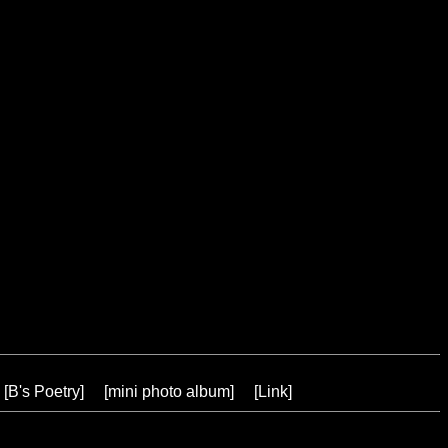
[
B's Poetry
] [
mini photo album
] [
Link
]