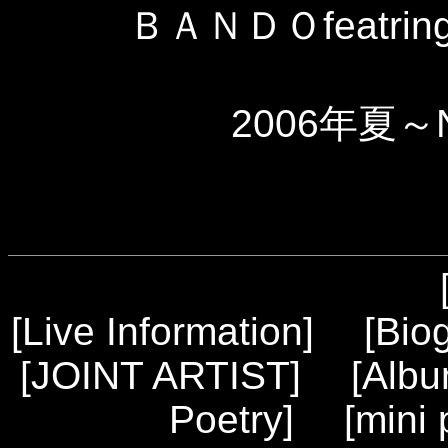
ＢＡＮＤＯfeatring
2006年夏～
[
Live Information
] [
Bio
[
JOINT ARTIST
] [
Alb
Poetry
] [
mini