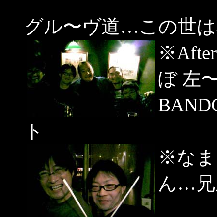
グル〜ヴ道…この世は
※Aft
ぼ 左
BAN
ト
※なま
ん…兄