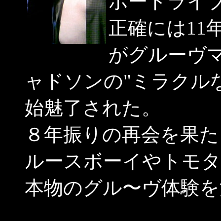
ボードライブ
正確には11
がグルーヴ
ャドソンの"ミラクル
始魅了された。
８年振りの再会を果た
ルースボーイやトモタ
本物のグル〜ヴ体験を