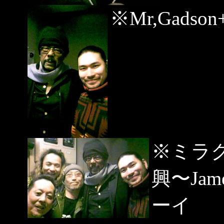
※Mr,Gadson+
※ミラ
興〜Jam
ーイ