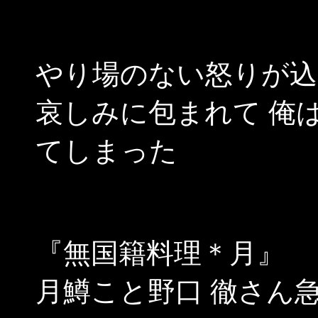
やり場のない怒りが込
哀しみに包まれて 俺
てしまった
『無国籍料理＊月』
月鱒こと野口 徹さん急