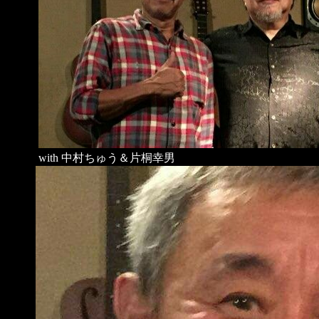
with 中村ちゅう＆片桐幸男