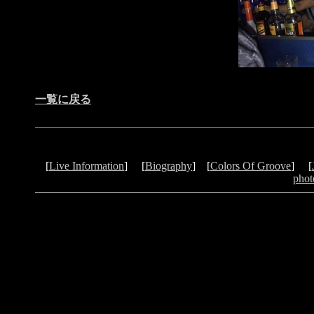
一覧に戻る
[
Live Information
] [
Biography
] [
Colors Of Groove
] [
phot