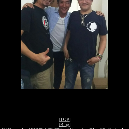
[
TOP
]
[
Blog
]