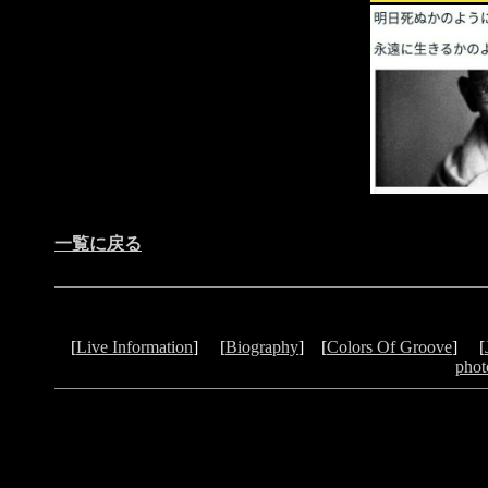
一覧に戻る
[
Live Information
] [
Biography
] [
Colors Of Groove
] [
phot