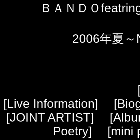
ＢＡＮＤＯfeatring
2006年夏～
[
Live Information
] [
Bio
[
JOINT ARTIST
] [
Alb
Poetry
] [
mini