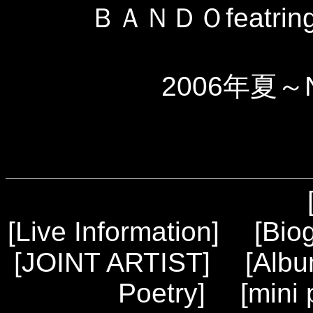
ＢＡＮＤＯfeatring
2006年夏～
[
Live Information
] [
Bio
[
JOINT ARTIST
] [
Alb
Poetry
] [
mini