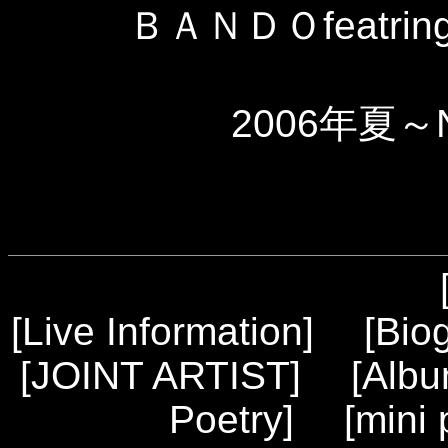
ＢＡＮＤＯfeatring
2006年夏～
[
Live Information
] [
Bio
[
JOINT ARTIST
] [
Alb
Poetry
] [
mini