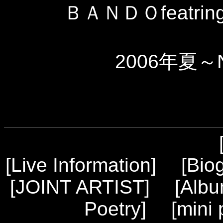
ＢＡＮＤＯfeatring
2006年夏～
[
Live Information
] [
Bio
[
JOINT ARTIST
] [
Alb
Poetry
] [
mini