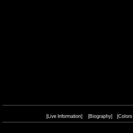
[
Live Information
] [
Biography
] [
Colors