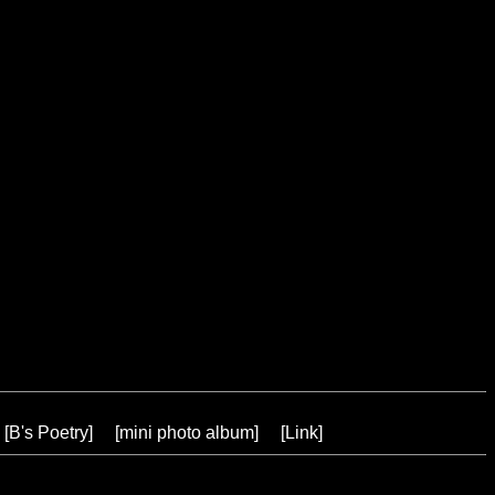
[
B's Poetry
] [
mini photo album
] [
Link
]