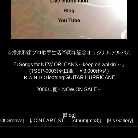
Live Information
Blog
You Tube
☆播東和彦プロ歌手生活25周年記念オリジナルアルバム
『♪Songs for NEW ORLEANS～keep on walkin'～』
(TSSP-0003)全11曲 ￥3,000(税込)
ＢＡＮＤＯfeatring:GUITAR HURRICANE
2006年夏～NOW ON SALE～
[
Blog
]
 Of Groove
] [
JOINT ARTIST
] [
Album(mp3
)] [
B's Gallery
] 