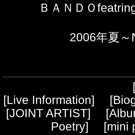
ＢＡＮＤＯfeatring
2006年夏～
[
Live Information
] [
Bio
[
JOINT ARTIST
] [
Alb
Poetry
] [
mini