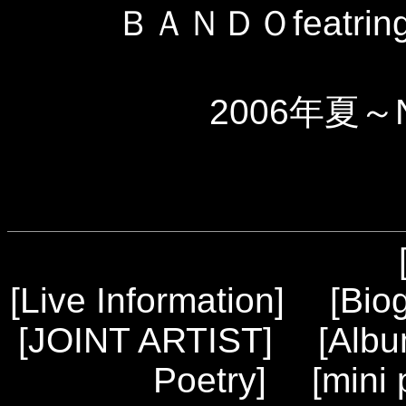
ＢＡＮＤＯfeatring
2006年夏～
[
Live Information
] [
Bio
[
JOINT ARTIST
] [
Alb
Poetry
] [
mini